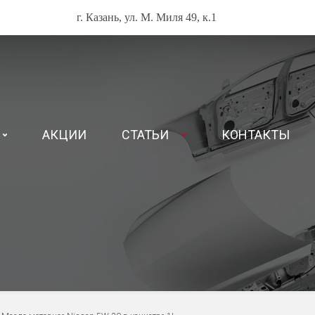
г. Казань, ул. М. Миля 49, к.1
АКЦИИ
СТАТЬИ
КОНТАКТЫ
А И ЖИДКОСТИ
СЕРВИС NISSAN
рные масла NISSAN
Техническое обслуживание
рные масла RENAULT
Диагностика автомобиля
рные масла KIA и Hyunda
Ремонт ходовой и тормозно
ические жидкости NISSAN
Ремонт двигателя, КПП и тр
ические жидкости RENAULT
СЕРВИС RENAULT