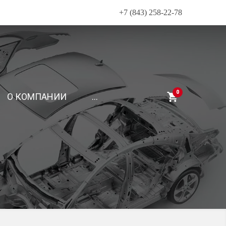
+7 (843) 258-22-78
0
О КОМПАНИИ
...
СЕРВИС KIA
Техническое обслуживание
Диагностика автомобиля
й части
Ремонт двигателя, КПП и трансмиссии
ансмиссии
СЕРВИС HYUNDAI