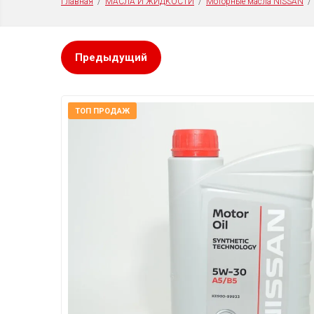
Техн
Главная
  /  
МАСЛА И ЖИДКОСТИ
  /  
Моторные масла NISSAN
  
Предыдущий
ТОП ПРОДАЖ