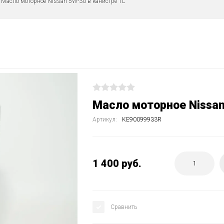
ические жидкости Kia и Hyundai
/  Масло моторное Nissan 5W-30 в канистре 1L
Техническое обслуживание
Диагностика автомобиля
Ремонт ходовой и тормозно
Ремонт двигателя, КПП и тр
Масло моторное Nissan
Артикул:
KE90099933R
1 400
руб.
Сравнить