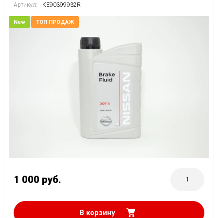
Артикул:
KE90399932R
New
ТОП ПРОДАЖ
1 000
руб.
В корзину