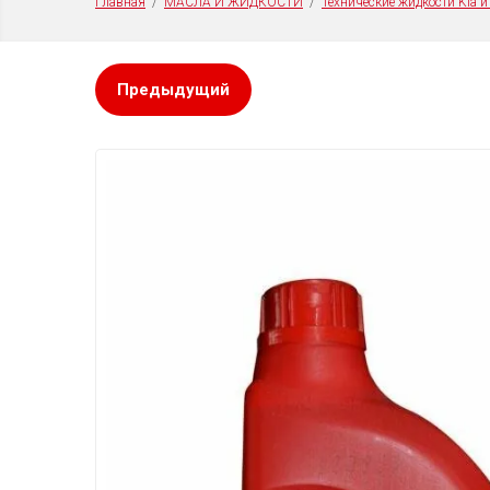
Техн
Главная
  /  
МАСЛА И ЖИДКОСТИ
  /  
Технические жидкости Kia и
Предыдущий