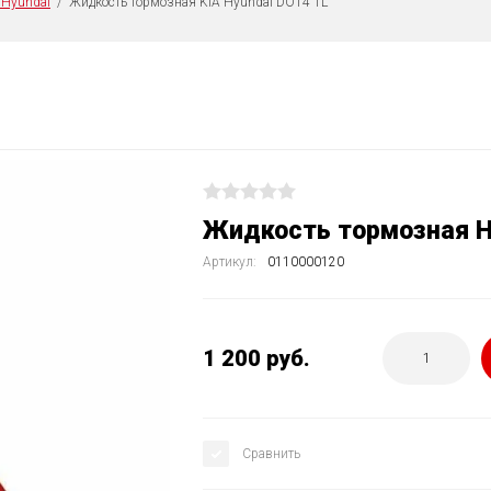
ические жидкости Kia и Hyundai
 Hyundai
  /  Жидкость тормозная KIA Hyundai DOT4 1L
Техническое обслуживание
Диагностика автомобиля
Ремонт ходовой и тормозно
Ремонт двигателя, КПП и тр
Жидкость тормозная H
Артикул:
0110000120
1 200
руб.
Сравнить