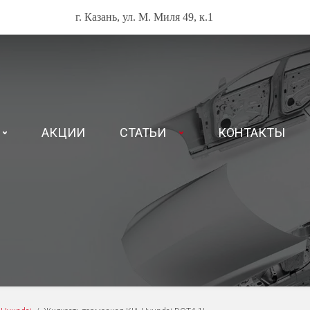
г. Казань, ул. М. Миля 49, к.1
АКЦИИ
СТАТЬИ
КОНТАКТЫ
А И ЖИДКОСТИ
СЕРВИС NISSAN
рные масла NISSAN
Техническое обслуживание
рные масла RENAULT
Диагностика автомобиля
рные масла KIA и Hyunda
Ремонт ходовой и тормозно
ические жидкости NISSAN
Ремонт двигателя, КПП и тр
ические жидкости RENAULT
СЕРВИС RENAULT