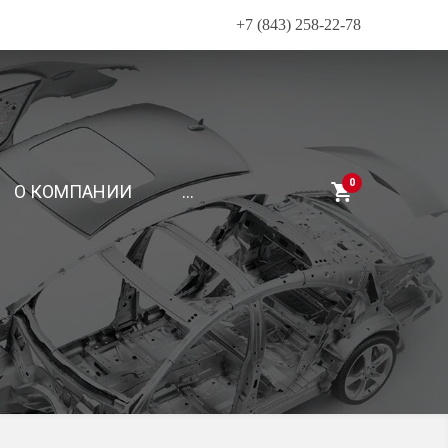
+7 (843) 258-22-78
0
О КОМПАНИИ
...
СЕРВИС KIA
Техническое обслуживание
Диагностика автомобиля
й части
Ремонт двигателя, КПП и трансмиссии
ансмиссии
СЕРВИС HYUNDAI