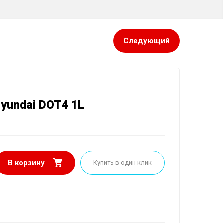
Техническое обслуживание
Диагностика автомобиля
Ремонт двигателя, КПП и трансмиссии
й части
Следующий
ансмиссии
yundai DOT4 1L
В корзину
Купить в один клик